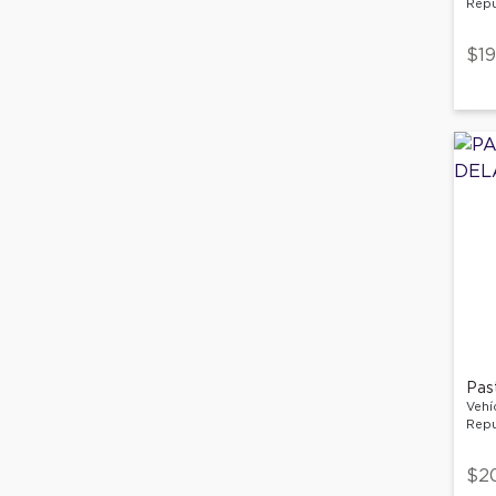
Repu
$19
Pas
Vehí
Repu
$2