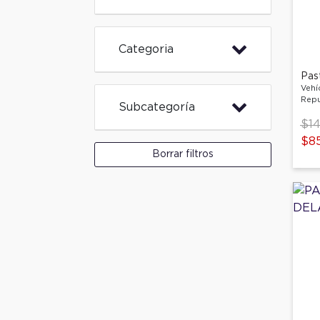
Categoria
Pas
Vehí
Repu
Subcategoría
Pri
$14
$8
Borrar filtros