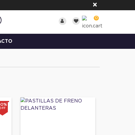
×
0
ACTO
60%
OFF