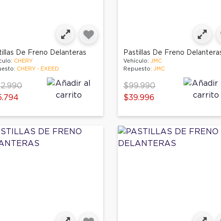
tillas De Freno Delanteras
Pastillas De Freno Delantera
culo:
CHERY
Vehículo:
JMC
esto:
CHERY - EXEED
Repuesto:
JMC
ce reduced from
to
Price reduced from
to
2.990
$99.990
5.794
$39.996