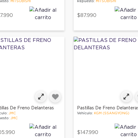
esto:
MITSUBISHI
Repuesto:
MITSUBISHI
7.990
$87.990
tillas De Freno Delanteras
Pastillas De Freno Delantera
culo:
JMC
Vehículo:
KGM (SSANGYONG)
esto:
JMC
05.990
$147.990