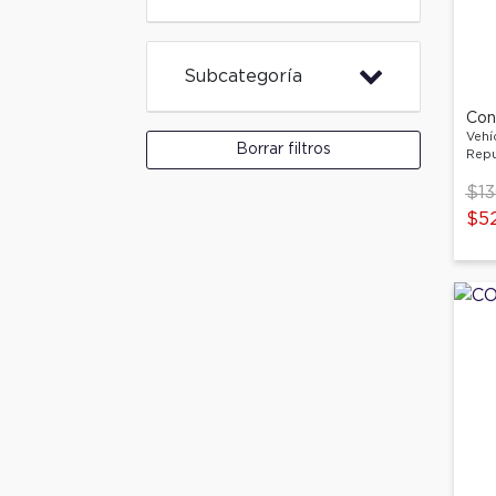
Subcategoría
Con
Vehí
Borrar filtros
Repu
Pri
$13
$52