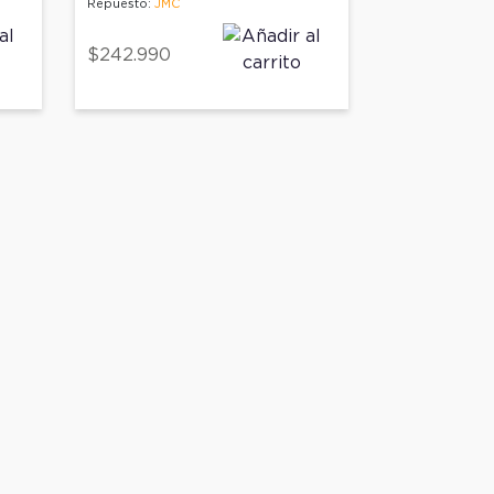
Repuesto:
JMC
$242.990