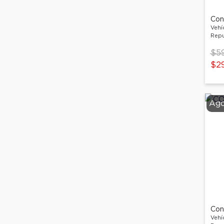
Con
Vehí
Repu
Pri
$59
$2
Ago
Con
Vehí