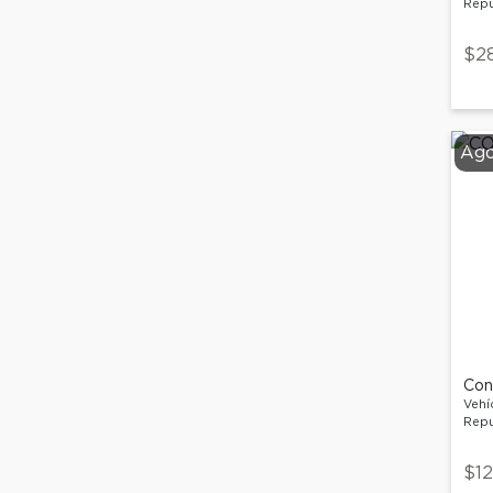
Repu
$2
Ago
Con
Vehí
Repu
$12