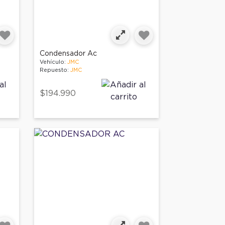
Condensador Ac
Vehículo:
JMC
Repuesto:
JMC
$194.990