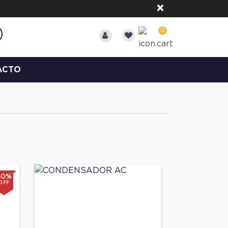
×
0
ACTO
40%
OFF