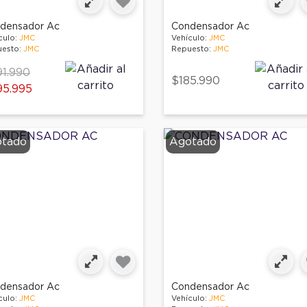
densador Ac
Condensador Ac
culo:
JMC
Vehículo:
JMC
esto:
JMC
Repuesto:
JMC
ce reduced from
to
1.990
$185.990
95.995
tado
Agotado
densador Ac
Condensador Ac
culo:
JMC
Vehículo:
JMC