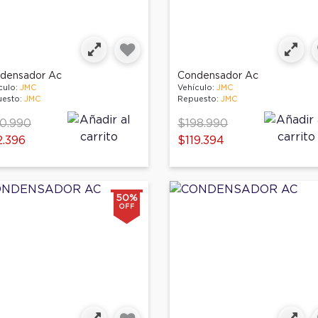
densador Ac
Condensador Ac
culo:
JMC
Vehículo:
JMC
esto:
JMC
Repuesto:
JMC
ce reduced from
to
Price reduced from
to
0.990
$198.990
.396
$119.394
50%
OFF