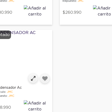
esto:
JMC
Repuesto:
JMC
80.990
$260.990
tado
densador Ac
culo:
JMC
esto:
JMC
8.990