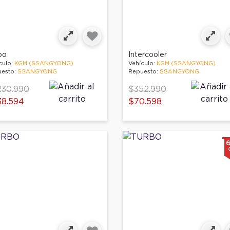
bo
Intercooler
culo:
KGM (SSANGYONG)
Vehículo:
KGM (SSANGYONG)
esto:
SSANGYONG
Repuesto:
SSANGYONG
ce reduced from
Price reduced from
to
230.990
$352.990
38.594
$70.598