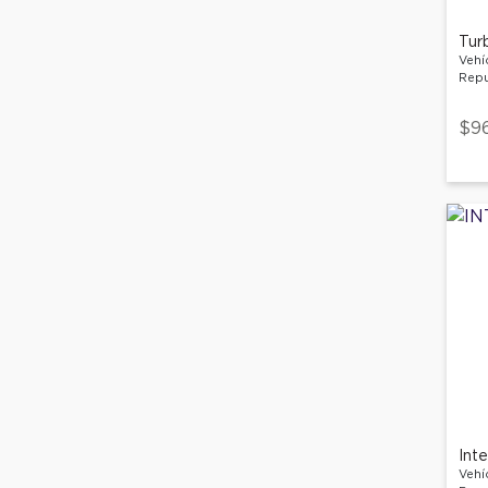
Tur
Vehí
Repu
$9
Inte
Vehí