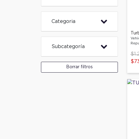
Categoria
Tur
Vehí
Repu
Subcategoría
Pri
$1.
to
$7
Borrar filtros