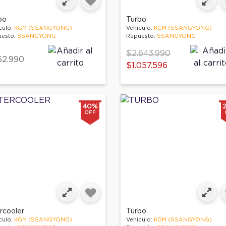
bo
Turbo
culo:
KGM (SSANGYONG)
Vehículo:
KGM (SSANGYONG)
esto:
SSANGYONG
Repuesto:
SSANGYONG
Price reduced from
$2.643.990
62.990
to
$1.057.596
40%
OFF
rcooler
Turbo
culo:
KGM (SSANGYONG)
Vehículo:
KGM (SSANGYONG)