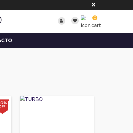
×
0
ACTO
80%
OFF