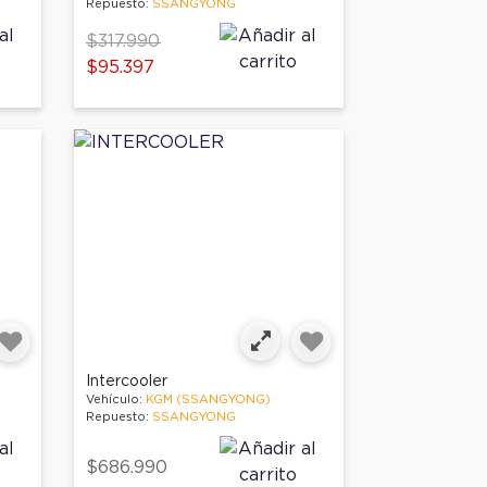
Repuesto:
SSANGYONG
Price reduced from
to
$317.990
$95.397
Intercooler
Vehículo:
KGM (SSANGYONG)
Repuesto:
SSANGYONG
$686.990