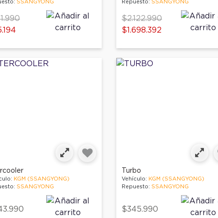
esto:
SSANGYONG
Repuesto:
SSANGYONG
ce reduced from
to
Price reduced from
1.990
$2.122.990
to
.194
$1.698.392
rcooler
Turbo
culo:
KGM (SSANGYONG)
Vehículo:
KGM (SSANGYONG)
esto:
SSANGYONG
Repuesto:
SSANGYONG
43.990
$345.990