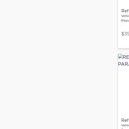
Vehí
Repu
$3
Vehí