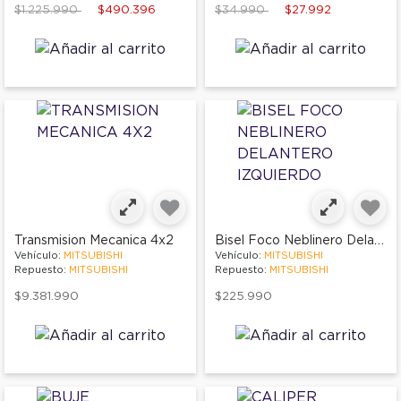
Price reduced from
to
Price reduced from
to
$1.225.990
$490.396
$34.990
$27.992
Bisel Foco Neblinero Delantero Izquierdo
Transmision Mecanica 4x2
Vehículo:
MITSUBISHI
Vehículo:
MITSUBISHI
Repuesto:
MITSUBISHI
Repuesto:
MITSUBISHI
$9.381.990
$225.990