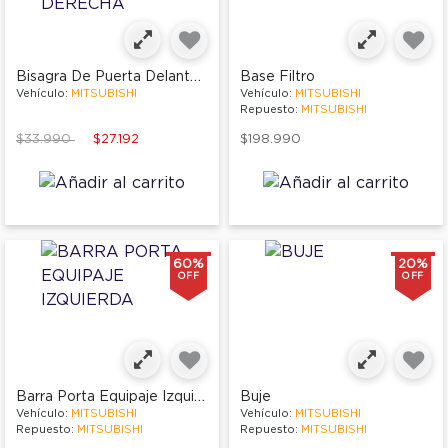
Bisagra De Puerta Delantera Derecha
Base Filtro
Vehículo:
MITSUBISHI
Vehículo:
MITSUBISHI
Repuesto:
MITSUBISHI
Price reduced from
to
$33.990
$27.192
$198.990
60%
20%
OFF
OFF
Barra Porta Equipaje Izquierda
Buje
Vehículo:
MITSUBISHI
Vehículo:
MITSUBISHI
Repuesto:
MITSUBISHI
Repuesto:
MITSUBISHI