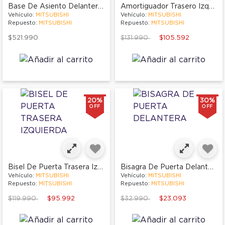
Base De Asiento Delantero Izquierdo
Amortiguador Trasero Izquierdo O Derecho
Vehículo:
MITSUBISHI
Vehículo:
MITSUBISHI
Repuesto:
MITSUBISHI
Repuesto:
MITSUBISHI
Price reduced from
to
$521.990
$131.990
$105.592
20%
30%
OFF
OFF
Bisel De Puerta Trasera Izquierda
Bisagra De Puerta Delantera
Vehículo:
MITSUBISHI
Vehículo:
MITSUBISHI
Repuesto:
MITSUBISHI
Repuesto:
MITSUBISHI
Price reduced from
to
Price reduced from
to
$119.990
$95.992
$32.990
$23.093