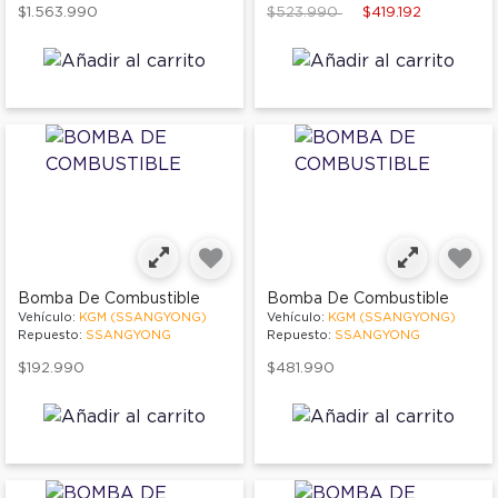
Price reduced from
to
$1.563.990
$523.990
$419.192
Bomba De Combustible
Bomba De Combustible
Vehículo:
KGM (SSANGYONG)
Vehículo:
KGM (SSANGYONG)
Repuesto:
SSANGYONG
Repuesto:
SSANGYONG
$192.990
$481.990