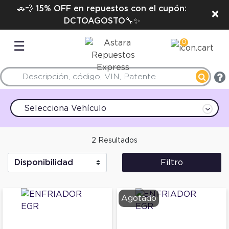
🚗💨 15% OFF en repuestos con el cupón:
×
DCTOAGOSTO🔧✨
0
☰
Selecciona Vehículo
2 Resultados
Filtro
Agotado