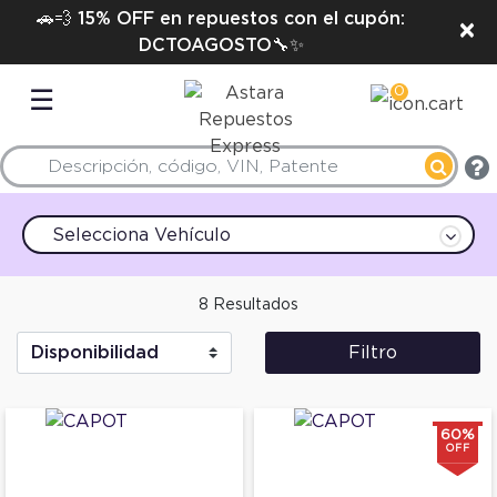
🚗💨 15% OFF en repuestos con el cupón:
×
DCTOAGOSTO🔧✨
0
☰
Selecciona Vehículo
8 Resultados
Filtro
60%
OFF