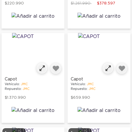
Price reduced from
to
$220.990
$1.261.990
$378.597
Capot
Capot
Vehículo:
JMC
Vehículo:
JMC
Repuesto:
JMC
Repuesto:
JMC
$1.370.990
$659.990