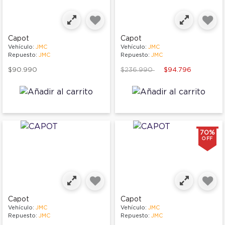
Capot
Capot
Vehículo:
JMC
Vehículo:
JMC
Repuesto:
JMC
Repuesto:
JMC
Price reduced from
to
$90.990
$236.990
$94.796
70%
OFF
Capot
Capot
Vehículo:
JMC
Vehículo:
JMC
Repuesto:
JMC
Repuesto:
JMC