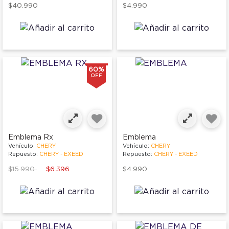
$40.990
$4.990
60%
OFF
Emblema Rx
Emblema
Vehículo:
CHERY
Vehículo:
CHERY
Repuesto:
CHERY - EXEED
Repuesto:
CHERY - EXEED
Price reduced from
to
$15.990
$6.396
$4.990