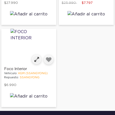
Price reduced from
to
$27.990
$25.990
$7.797
Foco Interior
Vehículo:
KGM (SSANGYONG)
Repuesto:
SSANGYONG
$6.990