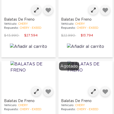
Balatas De Freno
Balatas De Freno
Vehículo:
CHERY
Vehículo:
CHERY
Repuesto:
CHERY - EXEED
Repuesto:
CHERY - EXEED
Price reduced from
to
Price reduced from
to
$45.990
$27.594
$22.990
$13.794
Agotado
Balatas De Freno
Balatas De Freno
Vehículo:
CHERY
Vehículo:
CHERY
Repuesto:
CHERY - EXEED
Repuesto:
CHERY - EXEED