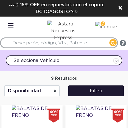
🚗💨 15% OFF en repuestos con el cupón:
×
DCTOAGOSTO🔧✨
0
☰
Selecciona Vehículo
9 Resultados
Filtro
40%
40%
OFF
OFF