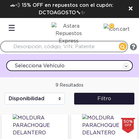
🚗💨 15% OFF en repuestos con el cupón:
×
DCTOAGOSTO🔧✨
0
☰
Selecciona Vehículo
9 Resultados
Filtro
50%
OFF