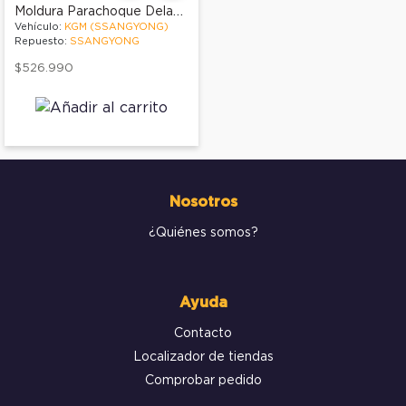
Moldura Parachoque Delantero
Vehículo:
KGM (SSANGYONG)
Repuesto:
SSANGYONG
$526.990
Nosotros
¿Quiénes somos?
Ayuda
Contacto
Localizador de tiendas
Comprobar pedido