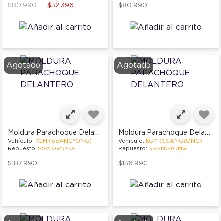
Price reduced from
to
$80.990
$32.396
$80.990
Agotado
Agotado
Moldura Parachoque Delantero
Moldura Parachoque Delantero
Vehículo:
KGM (SSANGYONG)
Vehículo:
KGM (SSANGYONG)
Repuesto:
SSANGYONG
Repuesto:
SSANGYONG
$187.990
$136.990