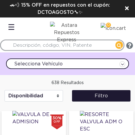
🚗💨 15% OFF en repuestos con el cupón:
×
DCTOAGOSTO🔧✨
0
☰
Selecciona Vehículo
638 Resultados
Filtro
30%
OFF