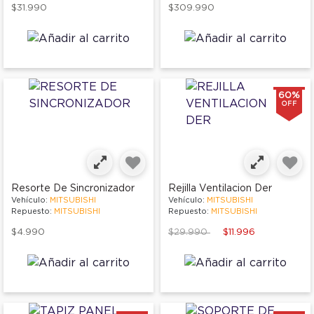
$31.990
$309.990
60%
OFF
Resorte De Sincronizador
Rejilla Ventilacion Der
Vehículo:
MITSUBISHI
Vehículo:
MITSUBISHI
Repuesto:
MITSUBISHI
Repuesto:
MITSUBISHI
Price reduced from
to
$4.990
$29.990
$11.996