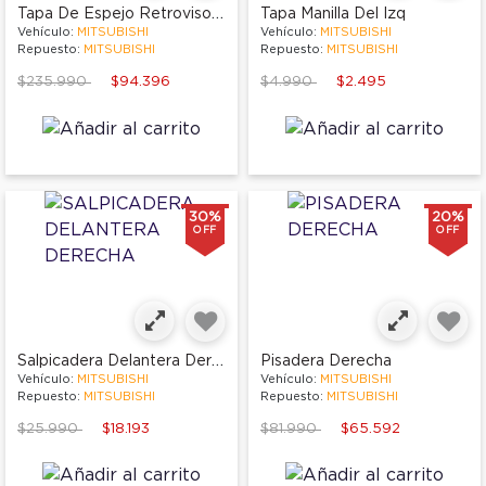
Tapa De Espejo Retrovisor Izquierdo
Tapa Manilla Del Izq
Vehículo:
MITSUBISHI
Vehículo:
MITSUBISHI
Repuesto:
MITSUBISHI
Repuesto:
MITSUBISHI
Price reduced from
to
Price reduced from
to
$235.990
$94.396
$4.990
$2.495
30%
20%
OFF
OFF
Salpicadera Delantera Derecha
Pisadera Derecha
Vehículo:
MITSUBISHI
Vehículo:
MITSUBISHI
Repuesto:
MITSUBISHI
Repuesto:
MITSUBISHI
Price reduced from
to
Price reduced from
to
$25.990
$18.193
$81.990
$65.592