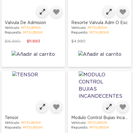
Valvula De Admision
Resorte Valvula Adm O Esc
Vehículo:
MITSUBISHI
Vehículo:
MITSUBISHI
Repuesto:
MITSUBISHI
Repuesto:
MITSUBISHI
Price reduced from
to
$16.990
$11.893
$4.990
Modulo Control Bujias Incandecentes
Tensor
Vehículo:
MITSUBISHI
Vehículo:
MITSUBISHI
Repuesto:
MITSUBISHI
Repuesto:
MITSUBISHI