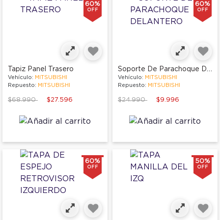
60%
60%
OFF
OFF
Soporte De Parachoque Delantero
Tapiz Panel Trasero
Vehículo:
MITSUBISHI
Vehículo:
MITSUBISHI
Repuesto:
MITSUBISHI
Repuesto:
MITSUBISHI
Price reduced from
to
Price reduced from
to
$68.990
$27.596
$24.990
$9.996
60%
50%
OFF
OFF