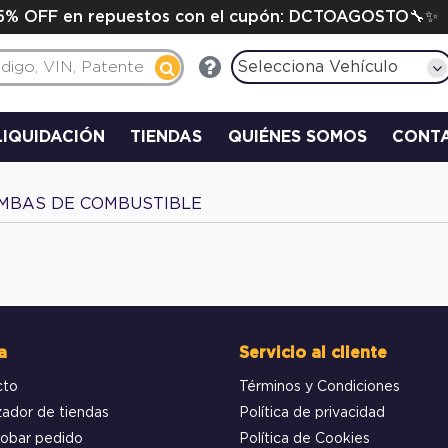
15% OFF en repuestos con el cupón: DCTOAGOSTO🔧✨
Selecciona Vehículo
LIQUIDACIÓN
TIENDAS
QUIÉNES SOMOS
CONT
MBAS DE COMBUSTIBLE
a
Servicio al cliente
cto
Términos y Condiciones
zador de tiendas
Política de privacidad
obar pedido
Política de Cookies