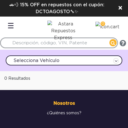
🚗💨 15% OFF en repuestos con el cupón:
×
DCTOAGOSTO🔧✨
0
☰
Selecciona Vehículo
0 Resultados
Nosotros
¿Quiénes somos?