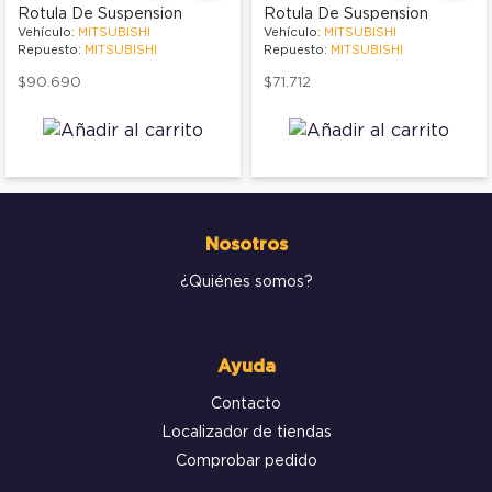
Rotula De Suspension
Rotula De Suspension
Vehículo:
MITSUBISHI
Vehículo:
MITSUBISHI
Repuesto:
MITSUBISHI
Repuesto:
MITSUBISHI
$90.690
$71.712
Nosotros
¿Quiénes somos?
Ayuda
Contacto
Localizador de tiendas
Comprobar pedido