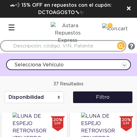
🚗💨 15% OFF en repuestos con el cupón:
×
DCTOAGOSTO🔧✨
0
☰
Selecciona Vehículo
37 Resultados
Filtro
20%
20%
OFF
OFF