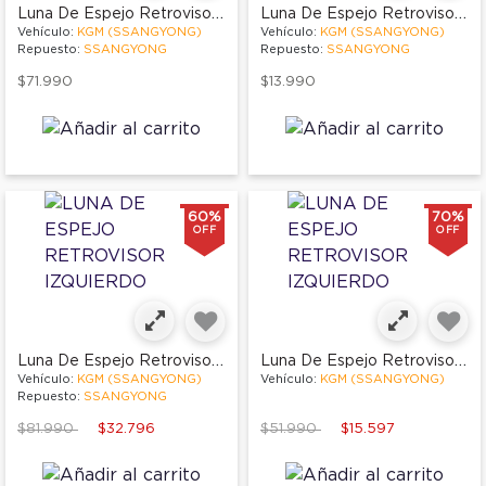
Luna De Espejo Retrovisor Izquierdo
Luna De Espejo Retrovisor Izquierdo
Vehículo:
KGM (SSANGYONG)
Vehículo:
KGM (SSANGYONG)
Repuesto:
SSANGYONG
Repuesto:
SSANGYONG
$71.990
$13.990
60%
70%
OFF
OFF
Luna De Espejo Retrovisor Izquierdo
Luna De Espejo Retrovisor Izquierdo
Vehículo:
KGM (SSANGYONG)
Vehículo:
KGM (SSANGYONG)
Repuesto:
SSANGYONG
Price reduced from
to
Price reduced from
to
$81.990
$32.796
$51.990
$15.597