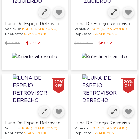
Luna De Espejo Retrovisor Izquierdo
Luna De Espejo Retrovisor Izquierdo
Vehículo:
KGM (SSANGYONG)
Vehículo:
KGM (SSANGYONG)
Repuesto:
SSANGYONG
Repuesto:
SSANGYONG
Price reduced from
to
Price reduced from
to
$7.990
$6.392
$23.990
$19.192
20%
20%
OFF
OFF
Luna De Espejo Retrovisor Derecho
Luna De Espejo Retrovisor Derecho
Vehículo:
KGM (SSANGYONG)
Vehículo:
KGM (SSANGYONG)
Repuesto:
SSANGYONG
Repuesto:
SSANGYONG