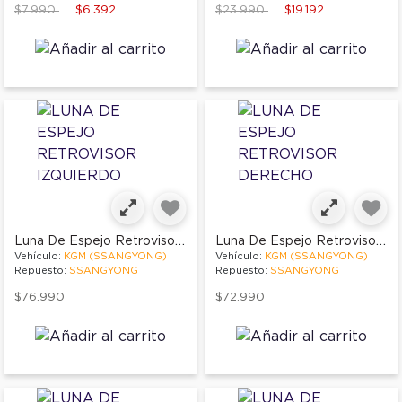
Price reduced from
to
Price reduced from
to
$7.990
$6.392
$23.990
$19.192
Luna De Espejo Retrovisor Izquierdo
Luna De Espejo Retrovisor Derecho
Vehículo:
KGM (SSANGYONG)
Vehículo:
KGM (SSANGYONG)
Repuesto:
SSANGYONG
Repuesto:
SSANGYONG
$76.990
$72.990