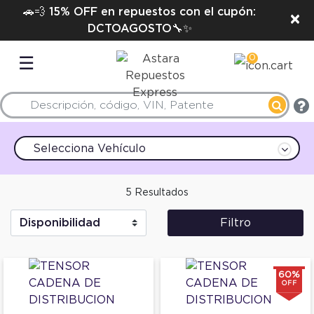
🚗💨 15% OFF en repuestos con el cupón:
×
DCTOAGOSTO🔧✨
0
☰
Selecciona Vehículo
5 Resultados
Filtro
60%
OFF