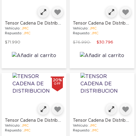
Tensor Cadena De Distribucion
Tensor Cadena De Distribucion
Vehículo:
JMC
Vehículo:
JMC
Repuesto:
JMC
Repuesto:
JMC
Price reduced from
to
$71.990
$76.990
$30.796
20%
OFF
Tensor Cadena De Distribucion
Tensor Cadena De Distribucion
Vehículo:
JMC
Vehículo:
JMC
Repuesto:
JMC
Repuesto:
JMC