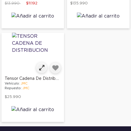
Price reduced from
to
$13.990
$11.192
$135.990
Tensor Cadena De Distribucion
Vehículo:
JMC
Repuesto:
JMC
$25.990