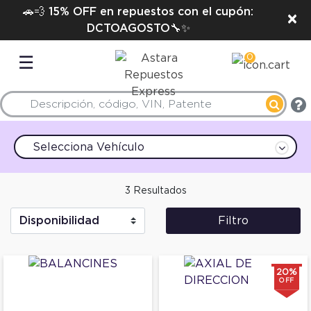
🚗💨 15% OFF en repuestos con el cupón:
×
DCTOAGOSTO🔧✨
0
☰
Selecciona Vehículo
3 Resultados
Filtro
20%
OFF