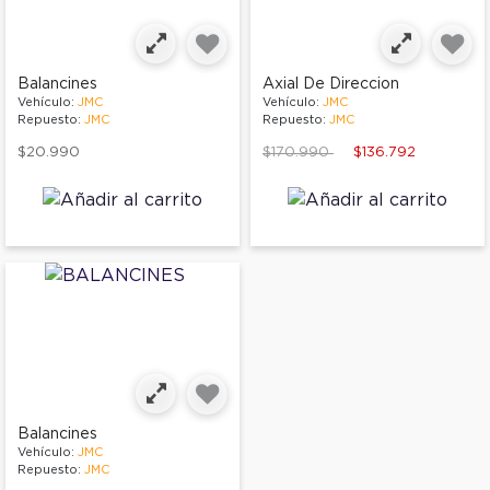
Balancines
Axial De Direccion
Vehículo:
JMC
Vehículo:
JMC
Repuesto:
JMC
Repuesto:
JMC
Price reduced from
to
$20.990
$170.990
$136.792
Balancines
Vehículo:
JMC
Repuesto:
JMC