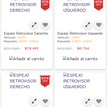
30%
40%
OFF
OFF
Espejo Retrovisor Derecho
Espejo Retrovisor Izquierdo
Vehículo:
CHERY
Vehículo:
CHERY
Repuesto:
CHERY - EXEED
Repuesto:
CHERY - EXEED
Price reduced from
to
Price reduced from
to
$254.990
$178.493
$102.990
$61.794
60%
OFF