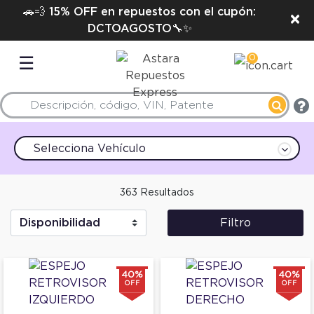
🚗💨 15% OFF en repuestos con el cupón:
×
DCTOAGOSTO🔧✨
0
☰
Selecciona Vehículo
363 Resultados
Filtro
40%
40%
OFF
OFF