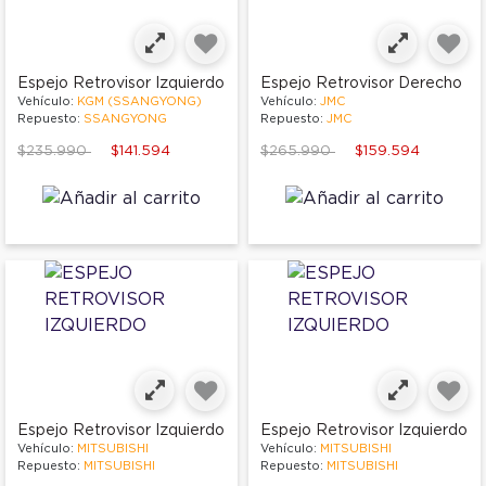
Espejo Retrovisor Izquierdo
Espejo Retrovisor Derecho
Vehículo:
KGM (SSANGYONG)
Vehículo:
JMC
Repuesto:
SSANGYONG
Repuesto:
JMC
Price reduced from
to
Price reduced from
to
$235.990
$141.594
$265.990
$159.594
Espejo Retrovisor Izquierdo
Espejo Retrovisor Izquierdo
Vehículo:
MITSUBISHI
Vehículo:
MITSUBISHI
Repuesto:
MITSUBISHI
Repuesto:
MITSUBISHI