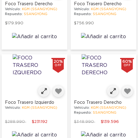
Foco Trasero Derecho
Foco Trasero Derecho
Vehículo:
KGM (SSANGYONG)
Vehículo:
KGM (SSANGYONG)
Repuesto:
SSANGYONG
Repuesto:
SSANGYONG
$179.990
$756.990
20%
60%
OFF
OFF
Foco Trasero Izquierdo
Foco Trasero Derecho
Vehículo:
KGM (SSANGYONG)
Vehículo:
KGM (SSANGYONG)
Repuesto:
SSANGYONG
Price reduced from
to
Price reduced from
to
$288.990
$231.192
$348.990
$139.596