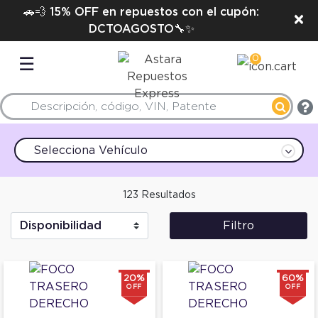
🚗💨 15% OFF en repuestos con el cupón:
×
DCTOAGOSTO🔧✨
0
☰
Selecciona Vehículo
123 Resultados
Filtro
20%
60%
OFF
OFF