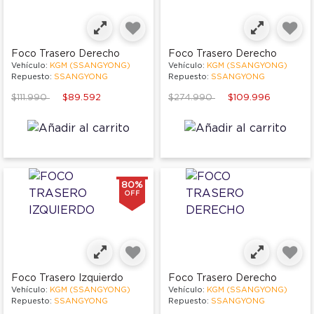
Foco Trasero Derecho
Foco Trasero Derecho
Vehículo:
KGM (SSANGYONG)
Vehículo:
KGM (SSANGYONG)
Repuesto:
SSANGYONG
Repuesto:
SSANGYONG
Price reduced from
to
Price reduced from
to
$111.990
$89.592
$274.990
$109.996
80%
OFF
Foco Trasero Izquierdo
Foco Trasero Derecho
Vehículo:
KGM (SSANGYONG)
Vehículo:
KGM (SSANGYONG)
Repuesto:
SSANGYONG
Repuesto:
SSANGYONG