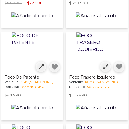
Price reduced from
to
$114.990
$22.998
$520.990
Foco De Patente
Foco Trasero Izquierdo
Vehículo:
KGM (SSANGYONG)
Vehículo:
KGM (SSANGYONG)
Repuesto:
SSANGYONG
Repuesto:
SSANGYONG
$84.990
$105.990