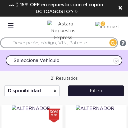
🚗💨 15% OFF en repuestos con el cupón:
×
DCTOAGOSTO🔧✨
0
☰
Selecciona Vehículo
21 Resultados
Filtro
30%
OFF