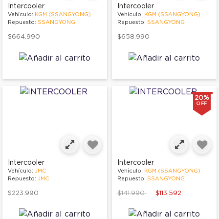
Intercooler
Intercooler
Vehículo:
KGM (SSANGYONG)
Vehículo:
KGM (SSANGYONG)
Repuesto:
SSANGYONG
Repuesto:
SSANGYONG
$664.990
$658.990
20%
OFF
Intercooler
Intercooler
Vehículo:
JMC
Vehículo:
KGM (SSANGYONG)
Repuesto:
JMC
Repuesto:
SSANGYONG
Price reduced from
to
$223.990
$141.990
$113.592