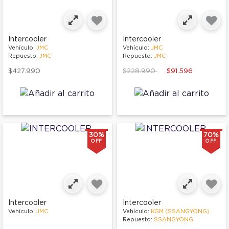
Intercooler
Intercooler
Vehículo:
JMC
Vehículo:
JMC
Repuesto:
JMC
Repuesto:
JMC
Price reduced from
to
$427.990
$228.990
$91.596
30%
70%
OFF
OFF
Intercooler
Intercooler
Vehículo:
JMC
Vehículo:
KGM (SSANGYONG)
Repuesto:
SSANGYONG