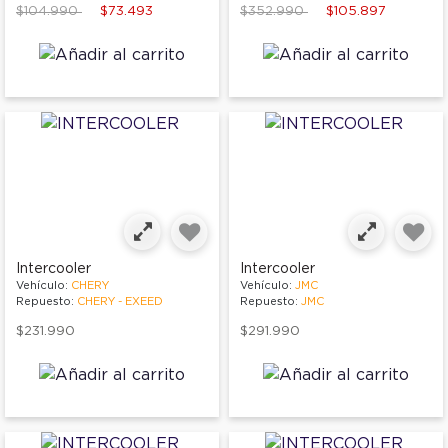
Price reduced from
to
Price reduced from
to
$104.990
$73.493
$352.990
$105.897
Intercooler
Intercooler
Vehículo:
CHERY
Vehículo:
JMC
Repuesto:
CHERY - EXEED
Repuesto:
JMC
$231.990
$291.990