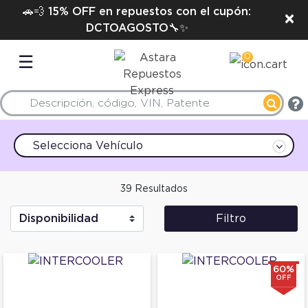
🚗💨 15% OFF en repuestos con el cupón:
×
DCTOAGOSTO🔧✨
0
☰
Selecciona Vehículo
39 Resultados
Filtro
60%
OFF