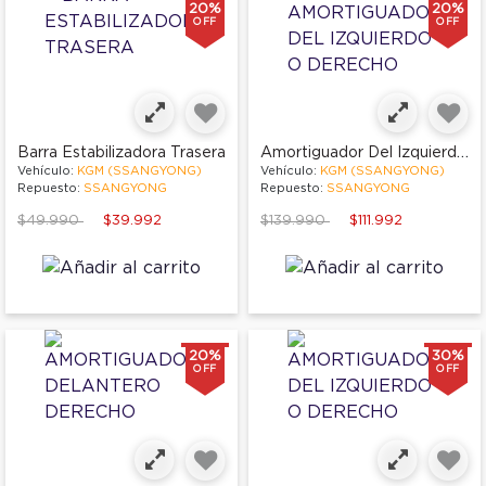
20%
20%
OFF
OFF
Amortiguador Del Izquierdo O Derecho
Barra Estabilizadora Trasera
Vehículo:
KGM (SSANGYONG)
Vehículo:
KGM (SSANGYONG)
Repuesto:
SSANGYONG
Repuesto:
SSANGYONG
Price reduced from
to
Price reduced from
to
$49.990
$39.992
$139.990
$111.992
20%
30%
OFF
OFF