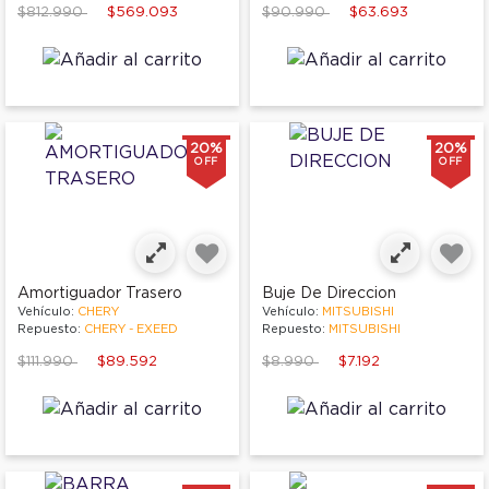
Price reduced from
to
Price reduced from
to
$812.990
$569.093
$90.990
$63.693
20%
20%
OFF
OFF
Amortiguador Trasero
Buje De Direccion
Vehículo:
CHERY
Vehículo:
MITSUBISHI
Repuesto:
CHERY - EXEED
Repuesto:
MITSUBISHI
Price reduced from
to
Price reduced from
to
$111.990
$89.592
$8.990
$7.192