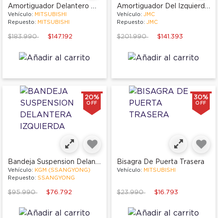
Amortiguador Delantero Derecho
Amortiguador Del Izquierdo O Derecho
Vehículo:
MITSUBISHI
Vehículo:
JMC
Repuesto:
MITSUBISHI
Repuesto:
JMC
Price reduced from
to
Price reduced from
to
$183.990
$147.192
$201.990
$141.393
20%
30%
OFF
OFF
Bandeja Suspension Delantera Izquierda
Bisagra De Puerta Trasera
Vehículo:
KGM (SSANGYONG)
Vehículo:
MITSUBISHI
Repuesto:
SSANGYONG
Price reduced from
to
Price reduced from
to
$95.990
$76.792
$23.990
$16.793