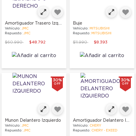
Amortiguador Trasero Izquierdo O Derecho
Buje
Vehículo:
JMC
Vehículo:
MITSUBISHI
Repuesto:
JMC
Repuesto:
MITSUBISHI
Price reduced from
to
Price reduced from
to
$60.990
$48.792
$11.990
$8.393
30%
30%
OFF
OFF
Amortiguador Delantero Izquierdo
Munon Delantero Izquierdo
Vehículo:
JMC
Vehículo:
CHERY
Repuesto:
JMC
Repuesto:
CHERY - EXEED