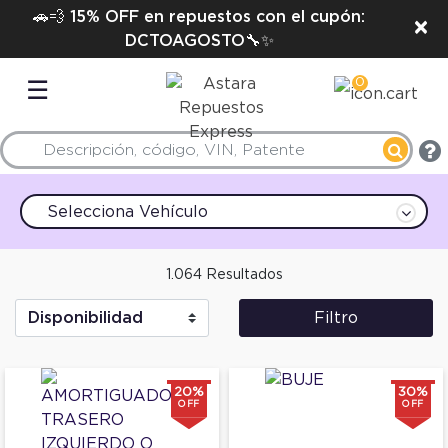
🚗💨 15% OFF en repuestos con el cupón:
×
DCTOAGOSTO🔧✨
0
☰
Selecciona Vehículo
1.064 Resultados
Filtro
20%
30%
OFF
OFF