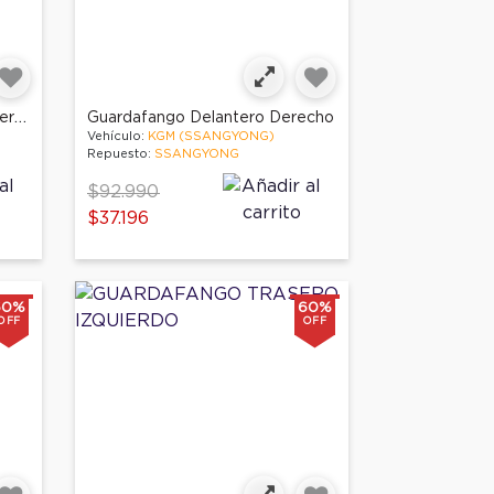
Guardafango Delantero Izquierdo
Guardafango Delantero Derecho
Vehículo:
KGM (SSANGYONG)
Repuesto:
SSANGYONG
Price reduced from
to
$92.990
$37.196
60%
60%
OFF
OFF