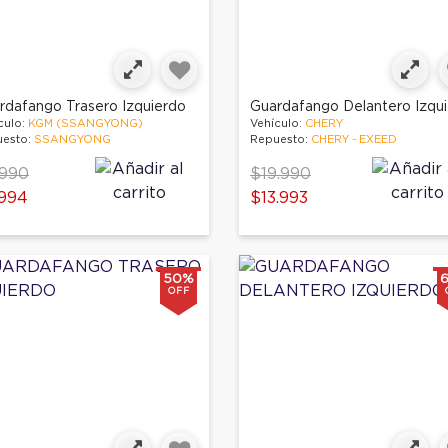
rdafango Trasero Izquierdo
culo:
KGM (SSANGYONG)
Vehículo:
CHERY
esto:
SSANGYONG
Repuesto:
CHERY - EXEED
ce reduced from
to
Price reduced from
to
.990
$19.990
994
$13.993
50%
OFF