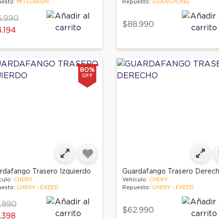
esto:
MITSUBISHI
Repuesto:
SSANGYONG
ce reduced from
to
6.990
$88.990
.194
80%
OFF
rdafango Trasero Izquierdo
Guardafango Trasero Derec
culo:
CHERY
Vehículo:
CHERY
esto:
CHERY - EXEED
Repuesto:
CHERY - EXEED
ce reduced from
to
.990
$62.990
.398