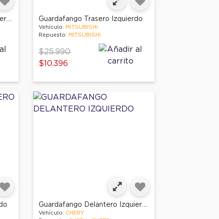
Guardafango Delantero Izquierdo
Guardafango Trasero Izquierdo
Vehículo:
MITSUBISHI
Repuesto:
MITSUBISHI
Price reduced from
to
$25.990
$10.396
Guardafango Delantero Izquierdo
rdo
Vehículo:
CHERY