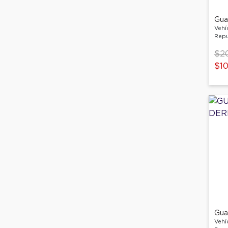
Gua
Vehí
Repu
Pri
$2
$10
Gua
Vehí