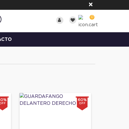
×
0
ACTO
30%
60%
OFF
OFF