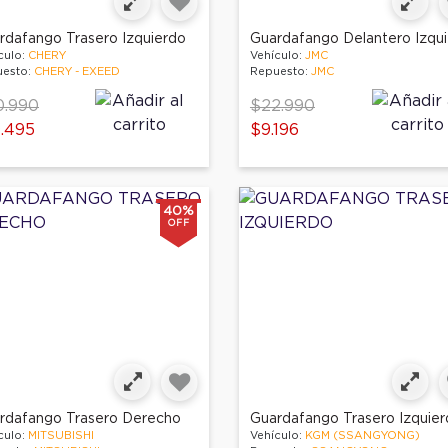
rdafango Trasero Izquierdo
culo:
CHERY
Vehículo:
JMC
esto:
CHERY - EXEED
Repuesto:
JMC
ce reduced from
to
Price reduced from
to
0.990
$22.990
.495
$9.196
40%
OFF
rdafango Trasero Derecho
Guardafango Trasero Izquie
culo:
MITSUBISHI
Vehículo:
KGM (SSANGYONG)