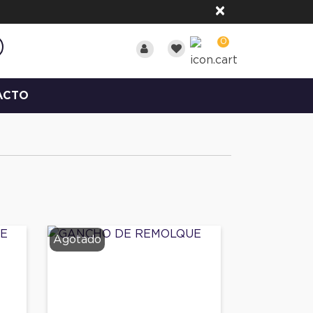
×
0
ACTO
Agotado