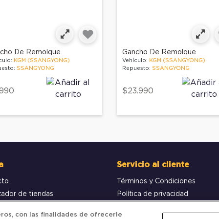
cho De Remolque
Gancho De Remolque
culo:
KGM (SSANGYONG)
Vehículo:
KGM (SSANGYONG)
esto:
SSANGYONG
Repuesto:
SSANGYONG
.990
$23.990
a
Servicio al cliente
cto
Términos y Condiciones
zador de tiendas
Política de privacidad
obar pedido
Política de Cookies
os, con las finalidades de ofrecerle