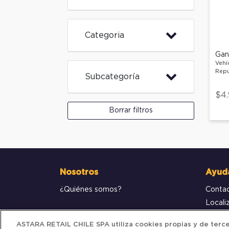
Categoria
Gan
Vehí
Repu
Subcategoría
$4
Borrar filtros
Nosotros
Ayud
¿Quiénes somos?
Conta
Locali
Compr
ASTARA RETAIL CHILE SPA utiliza cookies propias y de tercer