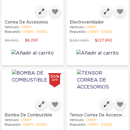
Correa De Accesorios
Electroventilador
Vehículo:
CHERY
Vehículo:
CHERY
Repuesto:
CHERY - EXEED
Repuesto:
CHERY - EXEED
Price reduced from
to
Price reduced from
to
$8.990
$6.293
$284.990
$227.992
50%
OFF
Tensor Correa De Accesorios
Bomba De Combustible
Vehículo:
CHERY
Vehículo:
CHERY
Repuesto:
CHERY - EXEED
Repuesto:
CHERY - EXEED