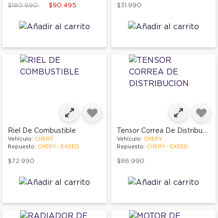
Price reduced from
to
$180.990
$90.495
$31.990
Tensor Correa De Distribucion
Riel De Combustible
Vehículo:
CHERY
Vehículo:
CHERY
Repuesto:
CHERY - EXEED
Repuesto:
CHERY - EXEED
$72.990
$86.990