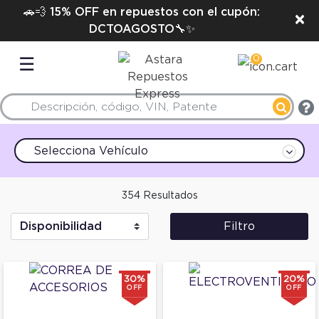
🚗💨 15% OFF en repuestos con el cupón:
×
DCTOAGOSTO🔧✨
0
☰
Selecciona Vehículo
354 Resultados
Filtro
30%
20%
OFF
OFF