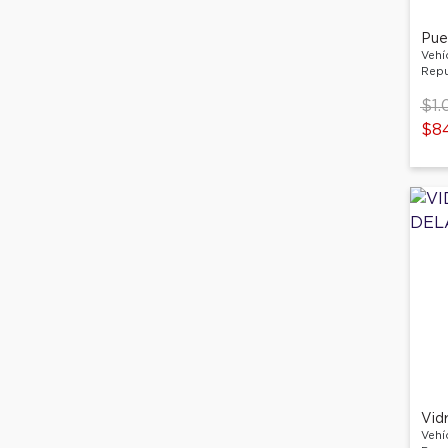
Pue
Vehí
Repu
Pri
$1.
to
$8
Vehí