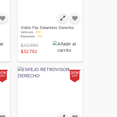
Vidrio Fijo Delantero Derecho
Vehículo:
JMC
Repuesto:
JMC
Price reduced from
to
$40.990
$32.792
20%
20%
OFF
OFF