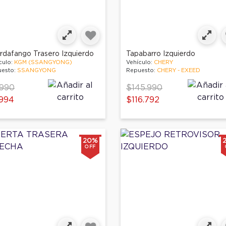
rdafango Trasero Izquierdo
Tapabarro Izquierdo
culo:
KGM (SSANGYONG)
Vehículo:
CHERY
esto:
SSANGYONG
Repuesto:
CHERY - EXEED
ce reduced from
to
Price reduced from
to
.990
$145.990
994
$116.792
20%
OFF