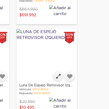
Repuesto:
CHERY - EXEED
Price reduced from
to
$864.990
$691.992
20%
50%
OFF
OFF
Guardafango Delantero Izquierdo
Luna De Espejo Retrovisor Izquierdo
Vehículo:
MITSUBISHI
Repuesto:
MITSUBISHI
Price reduced from
to
$20.990
$10.495