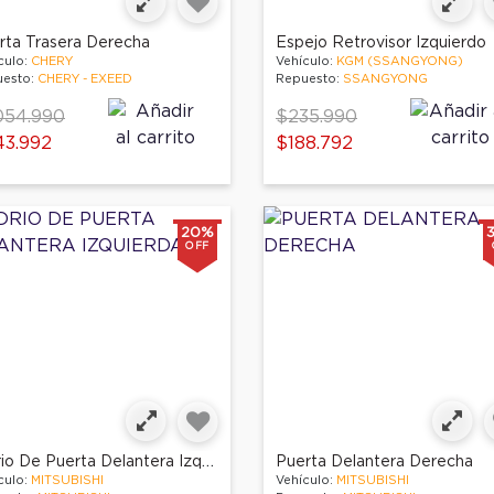
rta Trasera Derecha
Espejo Retrovisor Izquierdo
culo:
CHERY
Vehículo:
KGM (SSANGYONG)
esto:
CHERY - EXEED
Repuesto:
SSANGYONG
ce reduced from
Price reduced from
to
054.990
$235.990
43.992
$188.792
20%
OFF
Vidrio De Puerta Delantera Izquierda
Puerta Delantera Derecha
culo:
MITSUBISHI
Vehículo:
MITSUBISHI