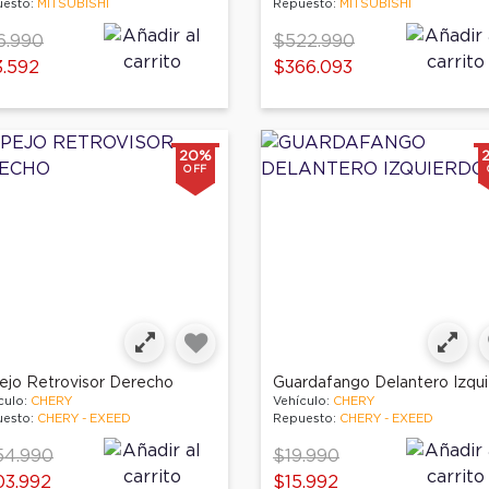
esto:
MITSUBISHI
Repuesto:
MITSUBISHI
ce reduced from
to
Price reduced from
to
6.990
$522.990
.592
$366.093
20%
OFF
ejo Retrovisor Derecho
culo:
CHERY
Vehículo:
CHERY
esto:
CHERY - EXEED
Repuesto:
CHERY - EXEED
ce reduced from
to
Price reduced from
to
54.990
$19.990
03.992
$15.992