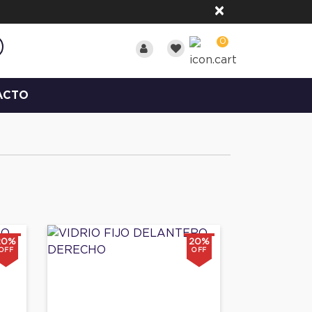
×
0
ACTO
20%
20%
OFF
OFF