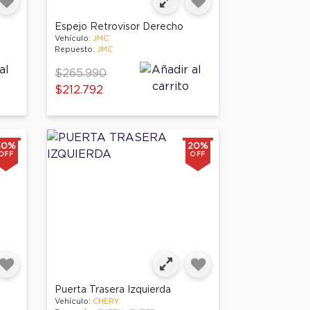
Espejo Retrovisor Derecho
Vehículo:
JMC
Repuesto:
JMC
Price reduced from
to
$265.990
$212.792
30%
20%
OFF
OFF
Puerta Trasera Izquierda
Vehículo:
CHERY