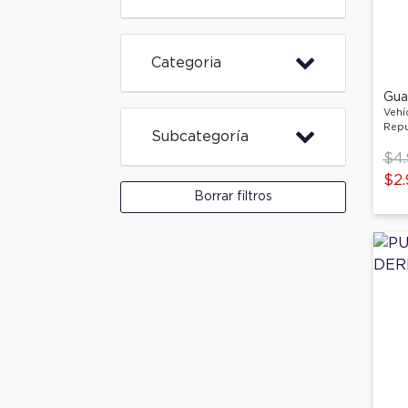
Categoria
Gua
Vehí
Repu
Subcategoría
Pri
$4
$2.
Borrar filtros