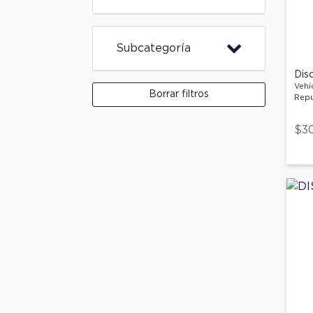
Subcategoría
Dis
Vehí
Borrar filtros
Repu
$3