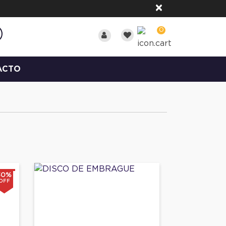
×
0
ACTO
30%
OFF