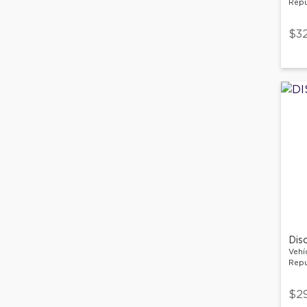
Repu
$3
Dis
Vehí
Repu
$2