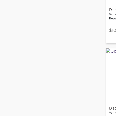
Dis
Vehí
Repu
$10
Dis
Vehí