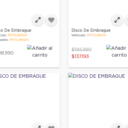
co De Embrague
Disco De Embrague
culo:
MITSUBISHI
Vehículo:
MITSUBISHI
esto:
MITSUBISHI
Price reduced from
to
$195.990
08.990
$137.193