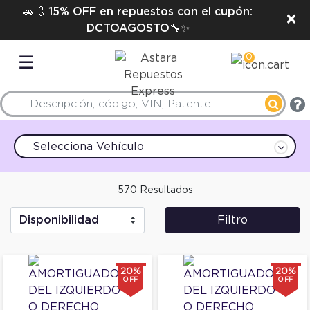
🚗💨 15% OFF en repuestos con el cupón:
×
DCTOAGOSTO🔧✨
0
☰
Selecciona Vehículo
570 Resultados
Filtro
20%
20%
OFF
OFF