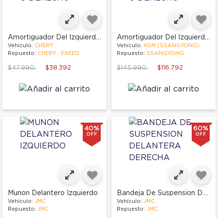
Amortiguador Del Izquierdo O Derecho
Amortiguador Del Izquierdo O Derecho
Vehículo:
CHERY
Vehículo:
KGM (SSANGYONG)
Repuesto:
CHERY - EXEED
Repuesto:
SSANGYONG
Price reduced from
to
Price reduced from
to
$47.990
$38.392
$145.990
$116.792
40%
60%
OFF
OFF
Bandeja De Suspension Delantera Derecha
Munon Delantero Izquierdo
Vehículo:
JMC
Vehículo:
JMC
Repuesto:
JMC
Repuesto:
JMC