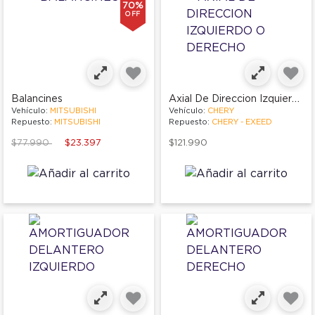
70%
OFF
Axial De Direccion Izquierdo O Derecho
Balancines
Vehículo:
MITSUBISHI
Vehículo:
CHERY
Repuesto:
MITSUBISHI
Repuesto:
CHERY - EXEED
Price reduced from
to
$77.990
$23.397
$121.990