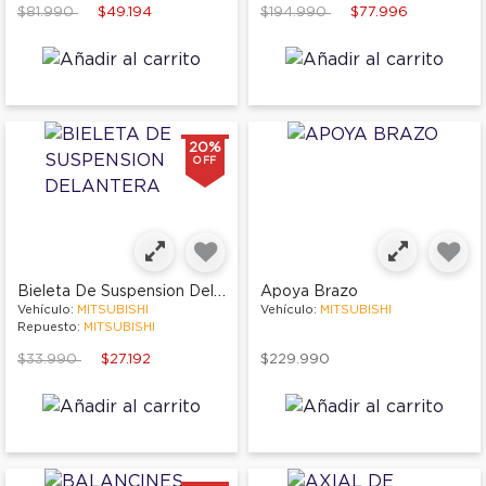
Price reduced from
to
Price reduced from
to
$81.990
$49.194
$194.990
$77.996
20%
OFF
Bieleta De Suspension Delantera
Apoya Brazo
Vehículo:
MITSUBISHI
Vehículo:
MITSUBISHI
Repuesto:
MITSUBISHI
Price reduced from
to
$33.990
$27.192
$229.990