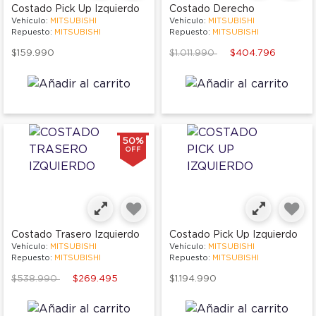
Costado Pick Up Izquierdo
Costado Derecho
Vehículo:
MITSUBISHI
Vehículo:
MITSUBISHI
Repuesto:
MITSUBISHI
Repuesto:
MITSUBISHI
Price reduced from
to
$159.990
$1.011.990
$404.796
50%
OFF
Costado Trasero Izquierdo
Costado Pick Up Izquierdo
Vehículo:
MITSUBISHI
Vehículo:
MITSUBISHI
Repuesto:
MITSUBISHI
Repuesto:
MITSUBISHI
Price reduced from
to
$538.990
$269.495
$1.194.990