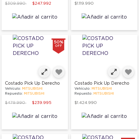
Price reduced from
to
$309.990
$247.992
$1.119.990
50%
OFF
Costado Pick Up Derecho
Costado Pick Up Derecho
Vehículo:
MITSUBISHI
Vehículo:
MITSUBISHI
Repuesto:
MITSUBISHI
Repuesto:
MITSUBISHI
Price reduced from
to
$479.990
$239.995
$1.424.990