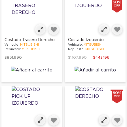
60%
OFF
Costado Trasero Derecho
Costado Izquierdo
Vehículo:
MITSUBISHI
Vehículo:
MITSUBISHI
Repuesto:
MITSUBISHI
Repuesto:
MITSUBISHI
Price reduced from
to
$851.990
$1.107.990
$443.196
60%
OFF