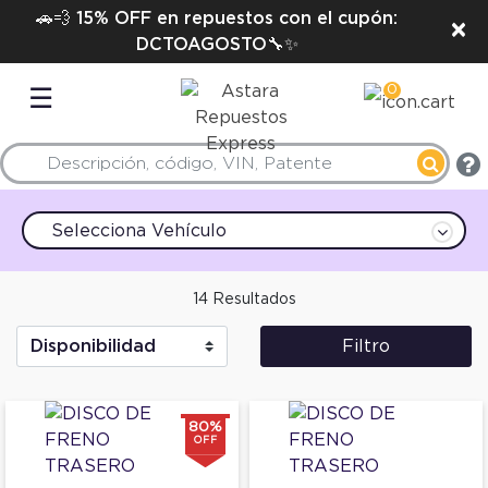
🚗💨 15% OFF en repuestos con el cupón:
×
DCTOAGOSTO🔧✨
0
☰
Selecciona Vehículo
14 Resultados
Filtro
80%
OFF