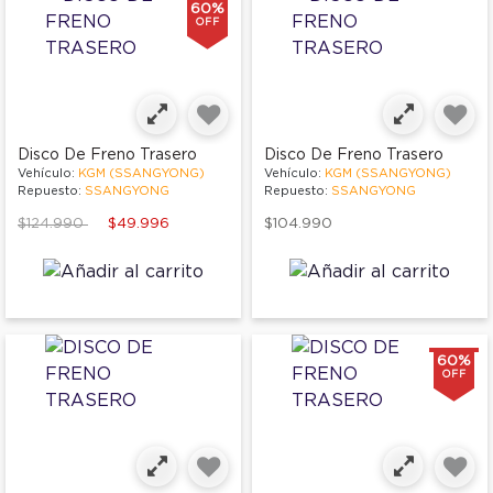
60%
OFF
Disco De Freno Trasero
Disco De Freno Trasero
Vehículo:
KGM (SSANGYONG)
Vehículo:
KGM (SSANGYONG)
Repuesto:
SSANGYONG
Repuesto:
SSANGYONG
Price reduced from
to
$124.990
$49.996
$104.990
60%
OFF