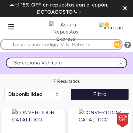
🚗💨 15% OFF en repuestos con el cupón:
×
DCTOAGOSTO🔧✨
0
☰
Selecciona Vehículo
7 Resultados
Filtro
20%
OFF