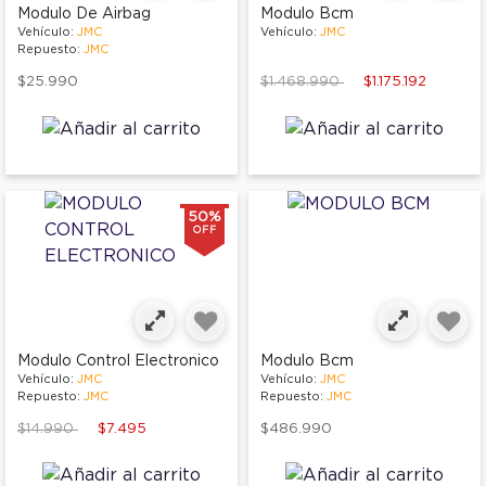
Modulo De Airbag
Modulo Bcm
Vehículo:
JMC
Vehículo:
JMC
Repuesto:
JMC
Price reduced from
to
$25.990
$1.468.990
$1.175.192
50%
OFF
Modulo Control Electronico
Modulo Bcm
Vehículo:
JMC
Vehículo:
JMC
Repuesto:
JMC
Repuesto:
JMC
Price reduced from
to
$14.990
$7.495
$486.990