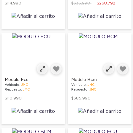
Price reduced from
to
$114.990
$335.990
$268.792
Modulo Ecu
Modulo Bcm
Vehículo:
JMC
Vehículo:
JMC
Repuesto:
JMC
Repuesto:
JMC
$110.990
$385.990