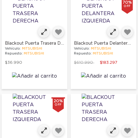
70%
OFF
Blackout Puerta Trasera Derecha
Blackout Puerta Delantera Izquierda
Vehículo:
MITSUBISHI
Vehículo:
MITSUBISHI
Repuesto:
MITSUBISHI
Repuesto:
MITSUBISHI
Price reduced from
to
$36.990
$610.990
$183.297
20%
OFF