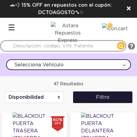
🚗💨 15% OFF en repuestos con el cupón:
×
DCTOAGOSTO🔧✨
0
☰
Selecciona Vehículo
47 Resultados
Filtro
60%
OFF