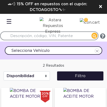
🚗💨 15% OFF en repuestos con el cupón:
×
DCTOAGOSTO🔧✨
0
☰
Selecciona Vehículo
2 Resultados
Filtro
20%
OFF