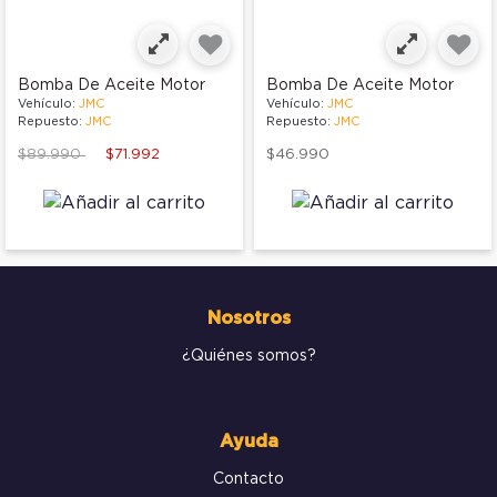
Bomba De Aceite Motor
Bomba De Aceite Motor
Vehículo:
JMC
Vehículo:
JMC
Repuesto:
JMC
Repuesto:
JMC
Price reduced from
to
$89.990
$71.992
$46.990
Nosotros
¿Quiénes somos?
Ayuda
Contacto