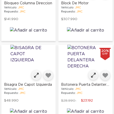
Bloqueo Columna Direccion
Block De Motor
Vehículo:
JMC
Vehículo:
JMC
Repuesto:
JMC
Repuesto:
JMC
$141.990
$307.990
20%
OFF
Botonera Puerta Delantera Derecha
Bisagra De Capot Izquierda
Vehículo:
JMC
Vehículo:
JMC
Repuesto:
JMC
Repuesto:
JMC
Price reduced from
to
$48.990
$28.990
$23.192