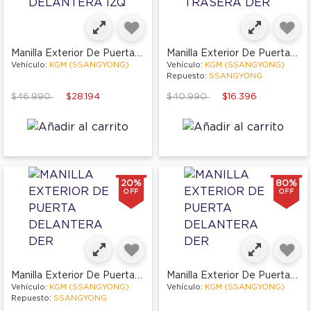
Manilla Exterior De Puerta Delantera Izq
Manilla Exterior De Puerta Trasera Der
Vehículo:
KGM (SSANGYONG)
Vehículo:
KGM (SSANGYONG)
Repuesto:
SSANGYONG
Price reduced from
to
Price reduced from
to
$46.990
$28.194
$40.990
$16.396
20%
80%
OFF
OFF
Manilla Exterior De Puerta Delantera Der
Manilla Exterior De Puerta Delantera Der
Vehículo:
KGM (SSANGYONG)
Vehículo:
KGM (SSANGYONG)
Repuesto:
SSANGYONG