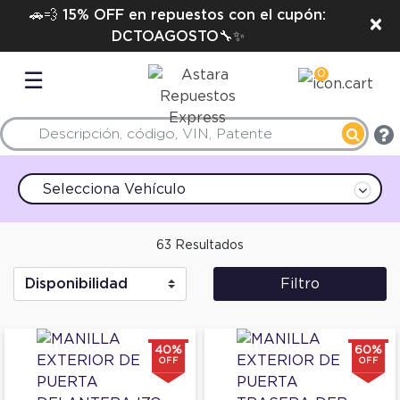
🚗💨 15% OFF en repuestos con el cupón:
×
DCTOAGOSTO🔧✨
0
☰
Selecciona Vehículo
63 Resultados
Filtro
40%
60%
OFF
OFF