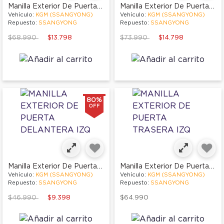
Manilla Exterior De Puerta Trasera Izq
Manilla Exterior De Puerta Delantera Izq
Vehículo:
KGM (SSANGYONG)
Vehículo:
KGM (SSANGYONG)
Repuesto:
SSANGYONG
Repuesto:
SSANGYONG
Price reduced from
to
Price reduced from
to
$68.990
$13.798
$73.990
$14.798
80%
OFF
Manilla Exterior De Puerta Delantera Izq
Manilla Exterior De Puerta Trasera Izq
Vehículo:
KGM (SSANGYONG)
Vehículo:
KGM (SSANGYONG)
Repuesto:
SSANGYONG
Repuesto:
SSANGYONG
Price reduced from
to
$46.990
$9.398
$64.990