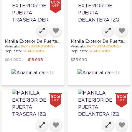
80%
OFF
Manilla Exterior De Puerta Trasera Der
Manilla Exterior De Puerta Delantera Izq
Vehículo:
KGM (SSANGYONG)
Vehículo:
KGM (SSANGYONG)
Repuesto:
SSANGYONG
Repuesto:
SSANGYONG
Price reduced from
to
$94.990
$18.998
$35.990
80%
80%
OFF
OFF