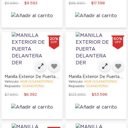
Price reduced from
to
Price reduced from
to
$11.990
$9.592
$86.990
$17.398
20%
60%
OFF
OFF
Manilla Exterior De Puerta Delantera Der
Manilla Exterior De Puerta Delantera Der
Vehículo:
KGM (SSANGYONG)
Vehículo:
KGM (SSANGYONG)
Repuesto:
SSANGYONG
Repuesto:
SSANGYONG
Price reduced from
to
Price reduced from
to
$7.990
$6.392
$133.990
$53.596