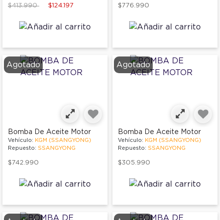
Price reduced from
to
$413.990
$124.197
$776.990
Agotado
Agotado
Bomba De Aceite Motor
Bomba De Aceite Motor
Vehículo:
KGM (SSANGYONG)
Vehículo:
KGM (SSANGYONG)
Repuesto:
SSANGYONG
Repuesto:
SSANGYONG
$742.990
$305.990