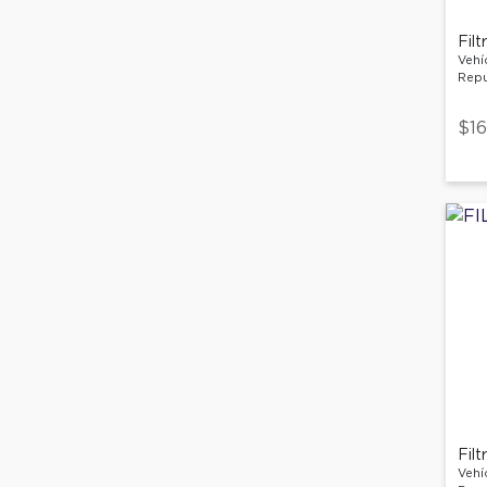
Filt
Vehí
Repu
$16
Filt
Vehí