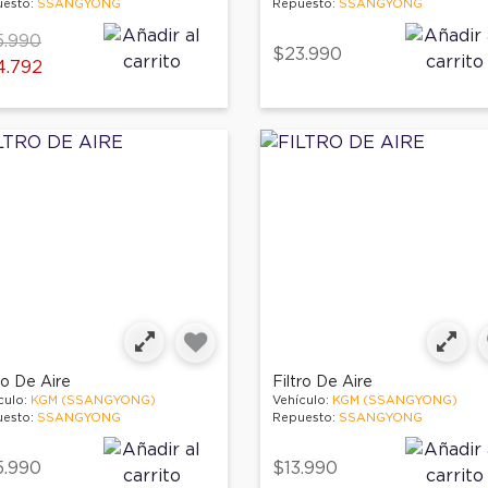
esto:
SSANGYONG
Repuesto:
SSANGYONG
ce reduced from
to
5.990
$23.990
4.792
ro De Aire
Filtro De Aire
culo:
KGM (SSANGYONG)
Vehículo:
KGM (SSANGYONG)
esto:
SSANGYONG
Repuesto:
SSANGYONG
5.990
$13.990