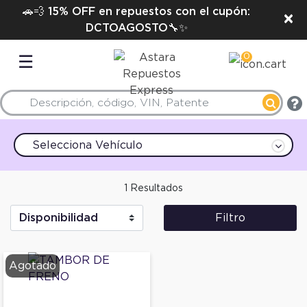
🚗💨 15% OFF en repuestos con el cupón:
×
DCTOAGOSTO🔧✨
0
☰
Selecciona Vehículo
1 Resultados
Filtro
Agotado