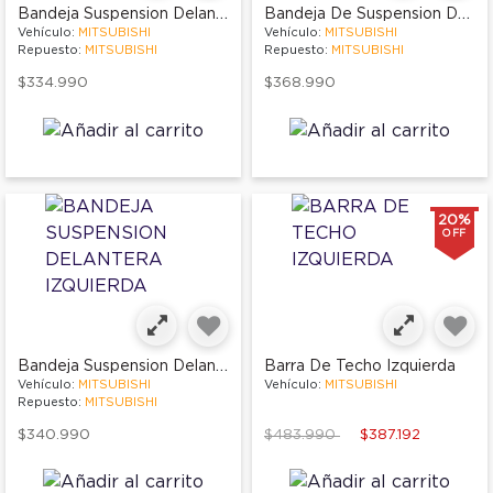
Bandeja Suspension Delantera Izquierda
Bandeja De Suspension Delantera Derecha
Vehículo:
MITSUBISHI
Vehículo:
MITSUBISHI
Repuesto:
MITSUBISHI
Repuesto:
MITSUBISHI
$334.990
$368.990
20%
OFF
Bandeja Suspension Delantera Izquierda
Barra De Techo Izquierda
Vehículo:
MITSUBISHI
Vehículo:
MITSUBISHI
Repuesto:
MITSUBISHI
Price reduced from
to
$340.990
$483.990
$387.192