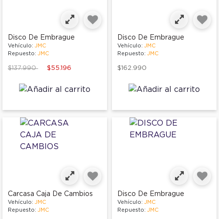
Disco De Embrague
Disco De Embrague
Vehículo:
JMC
Vehículo:
JMC
Repuesto:
JMC
Repuesto:
JMC
Price reduced from
to
$137.990
$55.196
$162.990
Carcasa Caja De Cambios
Disco De Embrague
Vehículo:
JMC
Vehículo:
JMC
Repuesto:
JMC
Repuesto:
JMC