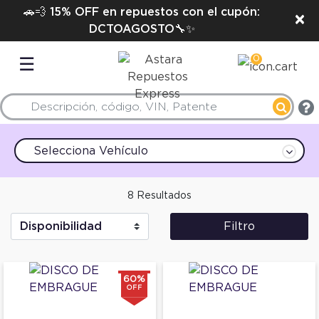
🚗💨 15% OFF en repuestos con el cupón:
×
DCTOAGOSTO🔧✨
0
☰
Selecciona Vehículo
8 Resultados
Filtro
60%
OFF