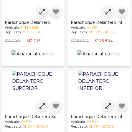
Parachoque Delantero Inferior
Parachoque Delantero
Vehículo:
MITSUBISHI
Vehículo:
CHERY
Repuesto:
MITSUBISHI
Repuesto:
CHERY - EXEED
Price reduced from
to
Price reduced from
to
$18.990
$13.293
$175.990
$105.594
Parachoque Delantero Superior
Parachoque Delantero Inferior
Vehículo:
CHERY
Vehículo:
CHERY
Repuesto:
CHERY - EXEED
Repuesto:
CHERY - EXEED