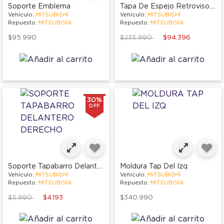
Tapa De Espejo Retrovisor Izquierdo
Soporte Emblema
Vehículo:
MITSUBISHI
Vehículo:
MITSUBISHI
Repuesto:
MITSUBISHI
Repuesto:
MITSUBISHI
Price reduced from
to
$95.990
$235.990
$94.396
30%
OFF
Soporte Tapabarro Delantero Derecho
Moldura Tap Del Izq
Vehículo:
MITSUBISHI
Vehículo:
MITSUBISHI
Repuesto:
MITSUBISHI
Repuesto:
MITSUBISHI
Price reduced from
to
$5.990
$4.193
$340.990