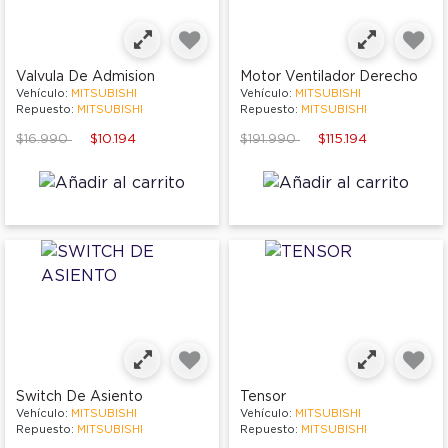
Valvula De Admision
Motor Ventilador Derecho
Vehículo:
MITSUBISHI
Vehículo:
MITSUBISHI
Repuesto:
MITSUBISHI
Repuesto:
MITSUBISHI
Price reduced from
to
Price reduced from
to
$16.990
$10.194
$191.990
$115.194
Switch De Asiento
Tensor
Vehículo:
MITSUBISHI
Vehículo:
MITSUBISHI
Repuesto:
MITSUBISHI
Repuesto:
MITSUBISHI