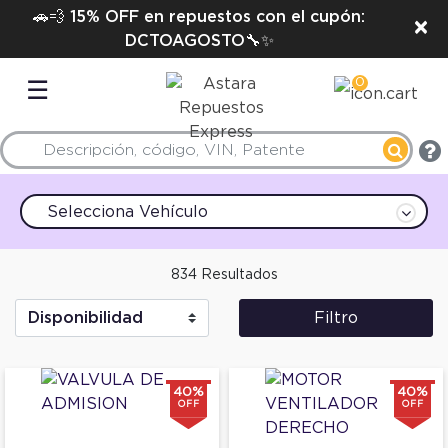
🚗💨 15% OFF en repuestos con el cupón:
×
DCTOAGOSTO🔧✨
0
☰
Selecciona Vehículo
834 Resultados
Filtro
40%
40%
OFF
OFF