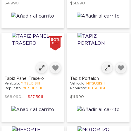
$4.990
$31.990
60%
OFF
Tapiz Panel Trasero
Tapiz Portalon
Vehículo:
MITSUBISHI
Vehículo:
MITSUBISHI
Repuesto:
MITSUBISHI
Repuesto:
MITSUBISHI
Price reduced from
to
$68.990
$27.596
$11.990