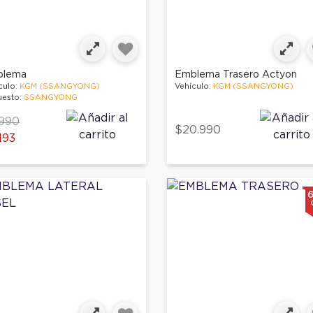
blema
Emblema Trasero Actyon
culo:
KGM (SSANGYONG)
Vehículo:
KGM (SSANGYONG)
esto:
SSANGYONG
ce reduced from
to
990
$20.990
193