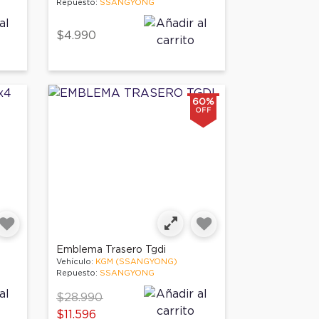
Repuesto:
SSANGYONG
$4.990
60%
OFF
Emblema Trasero Tgdi
Vehículo:
KGM (SSANGYONG)
Repuesto:
SSANGYONG
Price reduced from
to
$28.990
$11.596