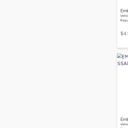
Emb
Vehí
Repu
$4
Emb
Vehí