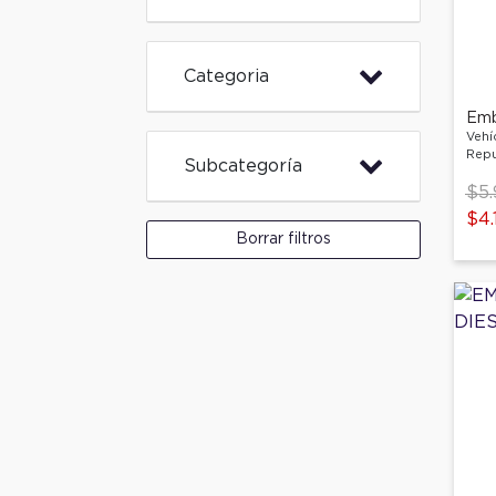
Categoria
Em
Vehí
Repu
Subcategoría
Pri
$5.
$4.
Borrar filtros