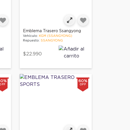
Emblema Trasero Ssangyong
Vehículo:
KGM (SSANGYONG)
Repuesto:
SSANGYONG
$22.990
60%
60%
OFF
OFF