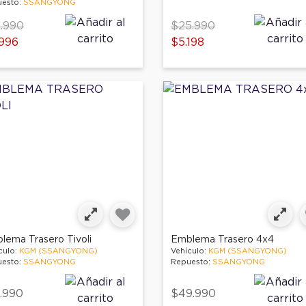
esto:
SSANGYONG
ce reduced from
to
Price reduced from
to
.990
$25.990
996
$5.198
lema Trasero Tivoli
Emblema Trasero 4x4
culo:
KGM (SSANGYONG)
Vehículo:
KGM (SSANGYONG)
esto:
SSANGYONG
Repuesto:
SSANGYONG
.990
$49.990