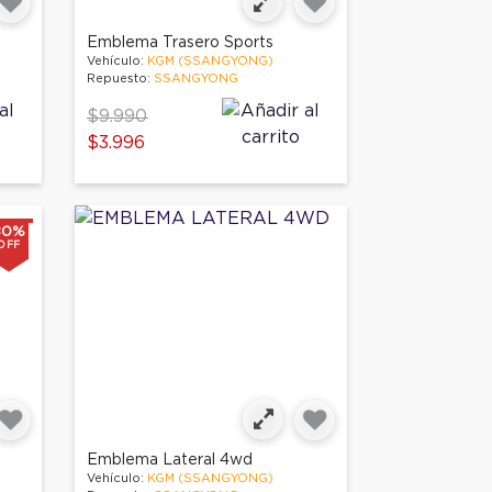
Emblema Trasero Sports
Vehículo:
KGM (SSANGYONG)
Repuesto:
SSANGYONG
Price reduced from
to
$9.990
$3.996
80%
OFF
Emblema Lateral 4wd
Vehículo:
KGM (SSANGYONG)