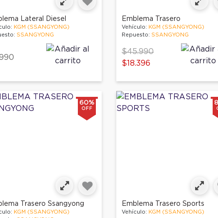
lema Lateral Diesel
Emblema Trasero
culo:
KGM (SSANGYONG)
Vehículo:
KGM (SSANGYONG)
esto:
SSANGYONG
Repuesto:
SSANGYONG
Price reduced from
to
$45.990
.990
$18.396
60%
OFF
lema Trasero Ssangyong
Emblema Trasero Sports
culo:
KGM (SSANGYONG)
Vehículo:
KGM (SSANGYONG)