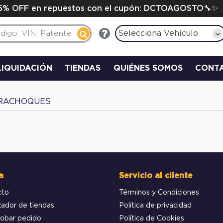
15% OFF en repuestos con el cupón: DCTOAGOSTO🔧✨
Selecciona Vehículo
LIQUIDACIÓN
TIENDAS
QUIÉNES SOMOS
CONT
RACHOQUES
a
Servicio al cliente
cto
Términos y Condiciones
zador de tiendas
Política de privacidad
obar pedido
Política de Cookies