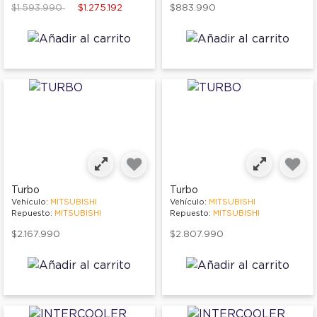
Price reduced from
to
$1.593.990
$1.275.192
$883.990
Turbo
Turbo
Vehículo:
MITSUBISHI
Vehículo:
MITSUBISHI
Repuesto:
MITSUBISHI
Repuesto:
MITSUBISHI
$2.167.990
$2.807.990