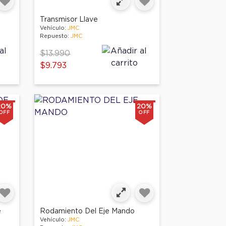
Transmisor Llave
Vehículo:
JMC
Repuesto:
JMC
Price reduced from
to
$13.990
$9.793
20%
20%
OFF
OFF
e
Rodamiento Del Eje Mando
Vehículo:
JMC