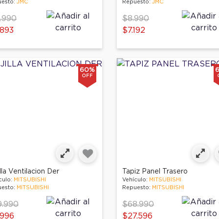
esto:
JMC
Repuesto:
JMC
ce reduced from
to
Price reduced from
to
.990
$8.990
.893
$7.192
60%
OFF
lla Ventilacion Der
Tapiz Panel Trasero
culo:
MITSUBISHI
Vehículo:
MITSUBISHI
esto:
MITSUBISHI
Repuesto:
MITSUBISHI
ce reduced from
to
Price reduced from
to
9.990
$68.990
.996
$27.596