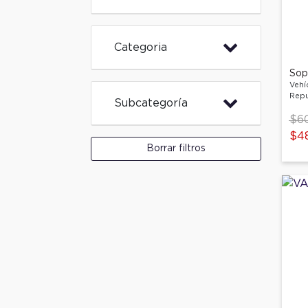
Categoria
Sop
Vehí
Repu
Subcategoría
Pri
$6
$4
Borrar filtros