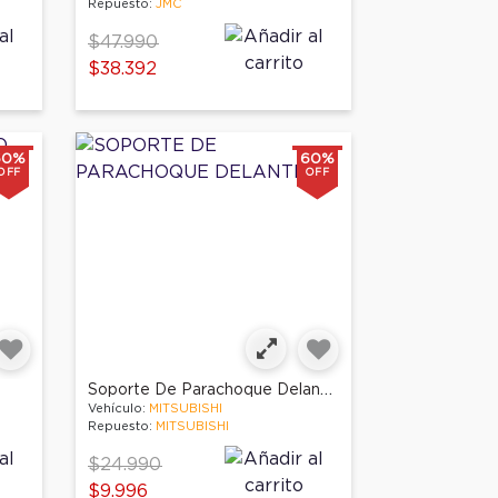
Repuesto:
JMC
Price reduced from
to
$47.990
$38.392
60%
60%
OFF
OFF
Soporte De Parachoque Delantero
Vehículo:
MITSUBISHI
Repuesto:
MITSUBISHI
Price reduced from
to
$24.990
$9.996