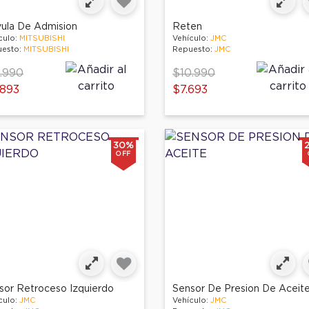
vula De Admision
Reten
culo:
MITSUBISHI
Vehículo:
JMC
esto:
MITSUBISHI
Repuesto:
JMC
ce reduced from
to
Price reduced from
to
.990
$10.990
.893
$7.693
30%
OFF
sor Retroceso Izquierdo
Sensor De Presion De Aceit
culo:
JMC
Vehículo:
JMC