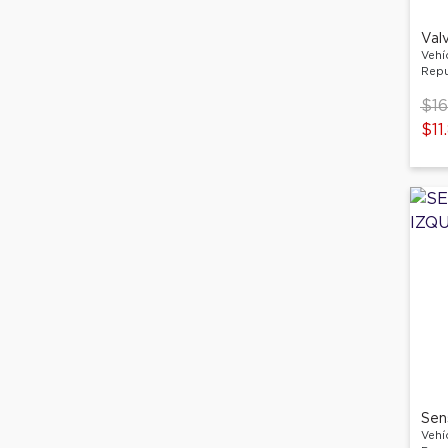
Val
Vehí
Repu
Pri
$16
$11
Sen
Vehí