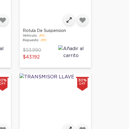
Rotula De Suspension
Vehículo:
JMC
Repuesto:
JMC
Price reduced from
to
$53.990
$43.192
30%
30%
OFF
OFF