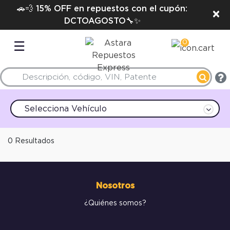
🚗💨 15% OFF en repuestos con el cupón:
×
DCTOAGOSTO🔧✨
0
☰
Selecciona Vehículo
0 Resultados
Nosotros
¿Quiénes somos?